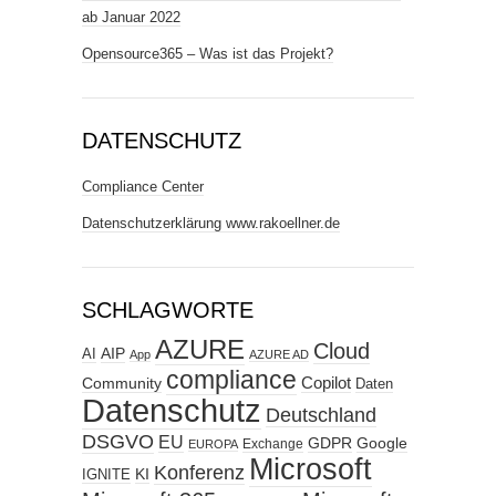
ab Januar 2022
Opensource365 – Was ist das Projekt?
DATENSCHUTZ
Compliance Center
Datenschutzerklärung www.rakoellner.de
SCHLAGWORTE
AZURE
Cloud
AIP
AI
App
AZURE AD
compliance
Copilot
Community
Daten
Datenschutz
Deutschland
DSGVO
EU
GDPR
Google
Exchange
EUROPA
Microsoft
Konferenz
KI
IGNITE