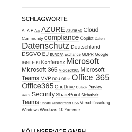
SCHLAGWORTE
AZURE
Cloud
AIP
AI
App
AZURE AD
compliance
Copilot
Community
Daten
Datenschutz
Deutschland
DSGVO
EU
GDPR
Google
Exchange
EUROPA
Microsoft
Konferenz
KI
IGNITE
Microsoft 365
Microsoft
Microsoft365
Office 365
Teams
MVP
neu
Office
Office365
OneDrive
Purview
Outlook
Security
SharePoint
Sicherheit
Recht
Teams
Verschlüsselung
Update
Urheberrecht
USA
Windows
Windows 10
Yammer
KÖLLNSERVICE GMBH