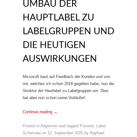
UMBAU DER
HAUPTLABEL ZU
LABELGRUPPEN UND
DIE HEUTIGEN
AUSWIRKUNGEN
Microsoft baut auf Feedback der Kunden und von
mir, welches ich schon 2018 gegeben habe, nun die
Struktur der Hautlabel zu Labelgruppen um. Dies
hat aber nun schon seine Vorläufer!
Continue reading
→
Posted in
Allgemein
and tagged
Purview. Label.
Schemata
on
12. September 2025
by
Raphael
.