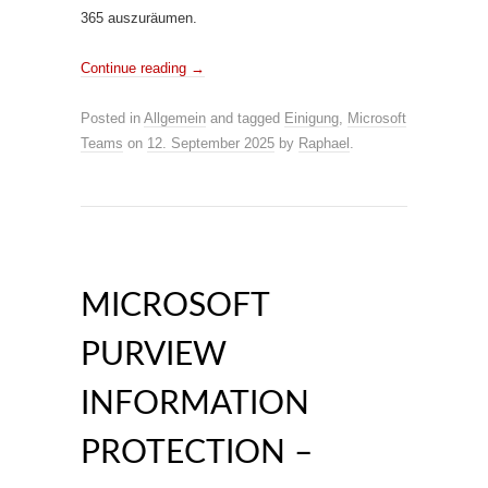
365 auszuräumen.
Continue reading
→
Posted in
Allgemein
and tagged
Einigung
,
Microsoft
Teams
on
12. September 2025
by
Raphael
.
MICROSOFT
PURVIEW
INFORMATION
PROTECTION –