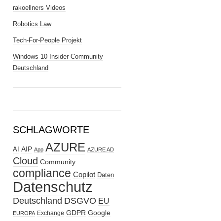
rakoellners Videos
Robotics Law
Tech-For-People Projekt
Windows 10 Insider Community
Deutschland
SCHLAGWORTE
AZURE
AIP
AI
App
AZURE AD
Cloud
Community
compliance
Copilot
Daten
Datenschutz
Deutschland
DSGVO
EU
GDPR
Google
Exchange
EUROPA