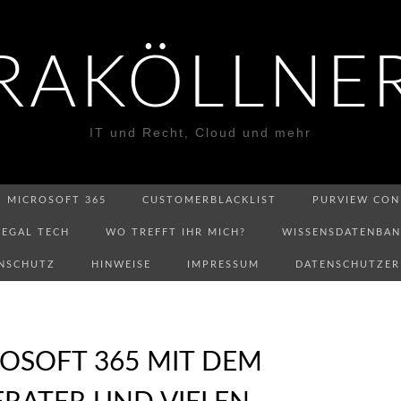
RAKÖLLNE
IT und Recht, Cloud und mehr
MICROSOFT 365
CUSTOMERBLACKLIST
PURVIEW CON
LEGAL TECH
WO TREFFT IHR MICH?
WISSENSDATENBA
NSCHUTZ
HINWEISE
IMPRESSUM
DATENSCHUTZE
OSOFT 365 MIT DEM