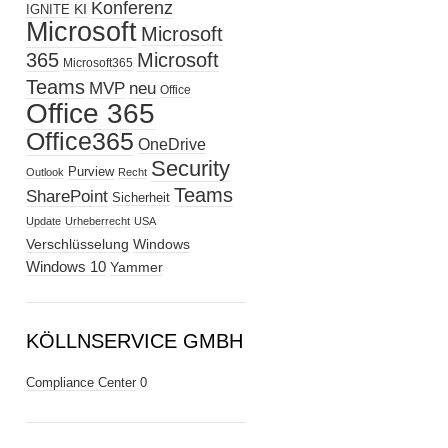
Konferenz
KI
IGNITE
Microsoft
Microsoft
365
Microsoft
Microsoft365
Teams
MVP
neu
Office
Office 365
Office365
OneDrive
Security
Purview
Outlook
Recht
Teams
SharePoint
Sicherheit
Update
Urheberrecht
USA
Verschlüsselung
Windows
Windows 10
Yammer
KÖLLNSERVICE GMBH
Compliance Center
0