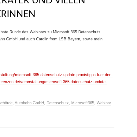
RATER UND VIELEN
ERINNEN
chste Runde des Webinars zu Microsoft 365 Datenschutz.
bahn GmbH und auch Carolin from LSB Bayern, sowie mein
taltung/microsoft-365-datenschutz-update-praxistipps-fuer-den-
ferenzen.de/veranstaltung/microsoft-365-datenschutz-update-
behörde
,
Autobahn GmbH
,
Datenschutz
,
Microsoft365
,
Webinar