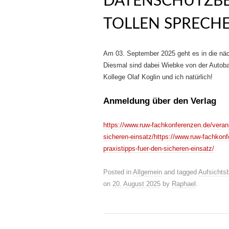
DATENSCHUTZBE
TOLLEN SPRECH
Am 03. September 2025 geht es in die nä
Diesmal sind dabei Wiebke von der Auto
Kollege Olaf Koglin und ich natürlich!
Anmeldung über den Verlag
https://www.ruw-fachkonferenzen.de/verans
sicheren-einsatz/https://www.ruw-fachkon
praxistipps-fuer-den-sicheren-einsatz/
Posted in
Allgemein
and tagged
Aufsichts
on
20. August 2025
by
Raphael
.