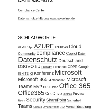
DATENSCHUTZ
Compliance Center
Datenschutzerklärung www.rakoellner.de
SCHLAGWORTE
AZURE
Cloud
AIP
AI
App
AZURE AD
compliance
Copilot
Community
Daten
Datenschutz
Deutschland
DSGVO
EU
GDPR
Google
Exchange
EUROPA
Microsoft
Konferenz
KI
IGNITE
Microsoft 365
Microsoft
Microsoft365
Office 365
Teams
MVP
neu
Office
Office365
OneDrive
Purview
Outlook
Security
SharePoint
Sicherheit
Recht
Teams
Verschlüsselung
Update
Urheberrecht
USA