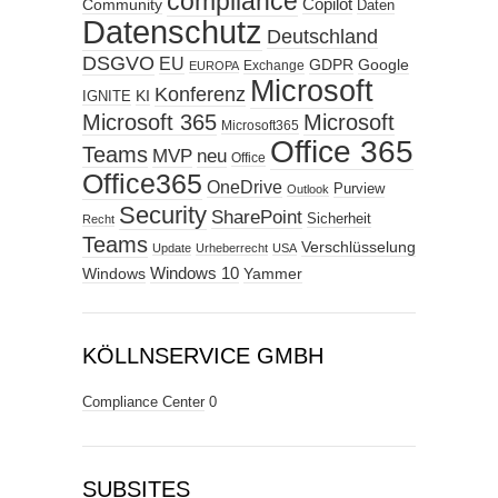
compliance
Copilot
Community
Daten
Datenschutz
Deutschland
DSGVO
EU
GDPR
Google
Exchange
EUROPA
Microsoft
Konferenz
KI
IGNITE
Microsoft 365
Microsoft
Microsoft365
Office 365
Teams
MVP
neu
Office
Office365
OneDrive
Purview
Outlook
Security
SharePoint
Sicherheit
Recht
Teams
Verschlüsselung
Update
Urheberrecht
USA
Windows
Windows 10
Yammer
KÖLLNSERVICE GMBH
Compliance Center
0
SUBSITES