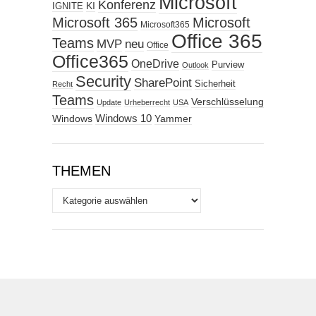
Microsoft
Konferenz
KI
IGNITE
Microsoft 365
Microsoft
Microsoft365
Office 365
Teams
MVP
neu
Office
Office365
OneDrive
Purview
Outlook
Security
SharePoint
Sicherheit
Recht
Teams
Verschlüsselung
Update
Urheberrecht
USA
Windows
Windows 10
Yammer
THEMEN
Themen