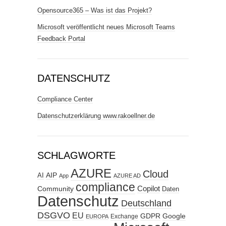
Opensource365 – Was ist das Projekt?
Microsoft veröffentlicht neues Microsoft Teams
Feedback Portal
DATENSCHUTZ
Compliance Center
Datenschutzerklärung www.rakoellner.de
SCHLAGWORTE
AZURE
Cloud
AIP
AI
App
AZURE AD
compliance
Copilot
Community
Daten
Datenschutz
Deutschland
DSGVO
EU
GDPR
Google
Exchange
EUROPA