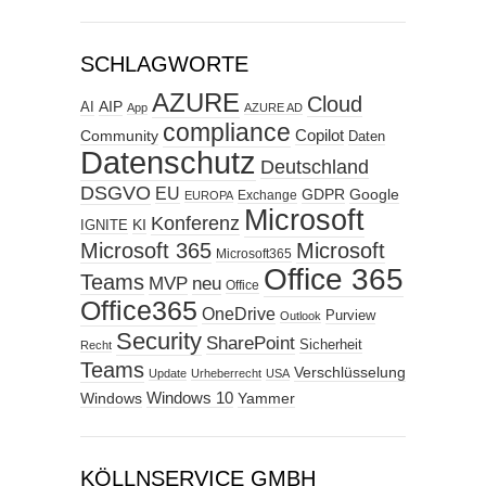
SCHLAGWORTE
AZURE
Cloud
AIP
AI
App
AZURE AD
compliance
Copilot
Community
Daten
Datenschutz
Deutschland
DSGVO
EU
GDPR
Google
Exchange
EUROPA
Microsoft
Konferenz
KI
IGNITE
Microsoft 365
Microsoft
Microsoft365
Office 365
Teams
MVP
neu
Office
Office365
OneDrive
Purview
Outlook
Security
SharePoint
Sicherheit
Recht
Teams
Verschlüsselung
Update
Urheberrecht
USA
Windows
Windows 10
Yammer
KÖLLNSERVICE GMBH