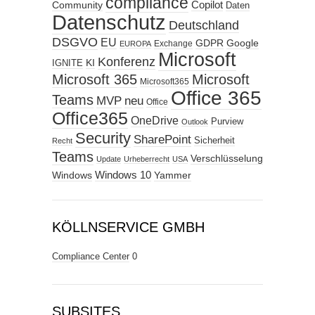
compliance
Copilot
Community
Daten
Datenschutz
Deutschland
DSGVO
EU
GDPR
Google
Exchange
EUROPA
Microsoft
Konferenz
KI
IGNITE
Microsoft 365
Microsoft
Microsoft365
Office 365
Teams
MVP
neu
Office
Office365
OneDrive
Purview
Outlook
Security
SharePoint
Sicherheit
Recht
Teams
Verschlüsselung
Update
Urheberrecht
USA
Windows
Windows 10
Yammer
KÖLLNSERVICE GMBH
Compliance Center
0
SUBSITES