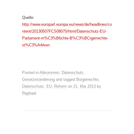
Quelle:
http://www.europarl.europa.eu/news/de/headlines/co
ntent/20130507FCS08075/html/Datenschutz-EU-
Parlament-m%C3%B6chte-B%C3%BCrgerrechte-
st%C3%A4rken
Posted in
Abkommen
,
Datenschutz
,
Gesetzesänderung
and tagged
Bürgerrechte
,
Datenschutz
,
EU
,
Reform
on
21. Mai 2013
by
Raphael
.