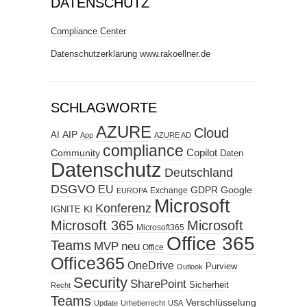
DATENSCHUTZ
Compliance Center
Datenschutzerklärung www.rakoellner.de
SCHLAGWORTE
AZURE
Cloud
AIP
AI
App
AZURE AD
compliance
Copilot
Community
Daten
Datenschutz
Deutschland
DSGVO
EU
GDPR
Google
Exchange
EUROPA
Microsoft
Konferenz
KI
IGNITE
Microsoft 365
Microsoft
Microsoft365
Office 365
Teams
MVP
neu
Office
Office365
OneDrive
Purview
Outlook
Security
SharePoint
Sicherheit
Recht
Teams
Verschlüsselung
Update
Urheberrecht
USA